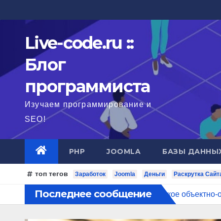
Перейти
к
содержимому
Live-code.ru ::
Блог
программиста
Изучаем программирование и
SEO!
PHP
JOOMLA
БАЗЫ ДАННЫ
топ тегов
Заработок
Joomla
Деньги
Раскрутка Сайт
Последнее сообщение
 на другой хостинг?
Что такое объектно-ориентиров