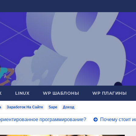
Х
LINUX
WP ШАБЛОНЫ
WP ПЛАГИНЫ
а
Заработок На Сайте
Sape
Доход
анное программирование?
Почему стоит использовать 