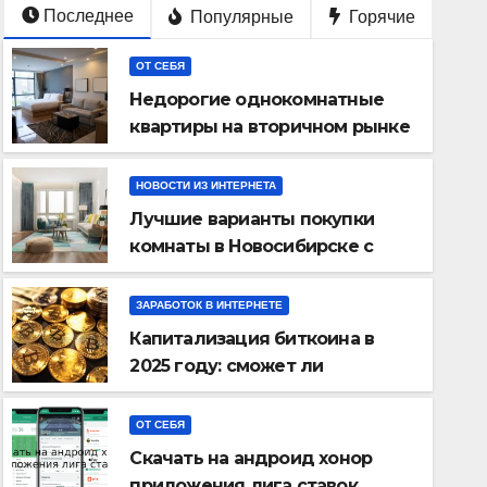
Последнее
Популярные
Горячие
ОТ СЕБЯ
Недорогие однокомнатные
квартиры на вторичном рынке
как выгодное вложение
НОВОСТИ ИЗ ИНТЕРНЕТА
Лучшие варианты покупки
комнаты в Новосибирске с
актуальными ценами и
выгодными условиями
ЗАРАБОТОК В ИНТЕРНЕТЕ
ОТ СЕБЯ
Капитализация биткоина в
Скачать на андроид хонор
2025 году: сможет ли
ставок
криптовалюта остаться
лидером рынка?
ОТ СЕБЯ
Скачать на андроид хонор
МАР 17, 2024
МАСТЕР
приложения лига ставок