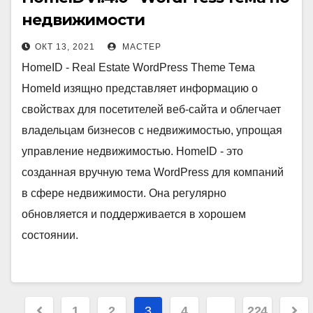
недвижимости
ОКТ 13, 2021
МАСТЕР
HomeID - Real Estate WordPress Theme Тема
HomeId изящно представляет информацию о
свойствах для посетителей веб-сайта и облегчает
владельцам бизнесов с недвижимостью, упрощая
управление недвижимостью. HomeID - это
созданная вручную тема WordPress для компаний
в сфере недвижимости. Она регулярно
обновляется и поддерживается в хорошем
состоянии.
Пагинация
1
2
3
4
…
224