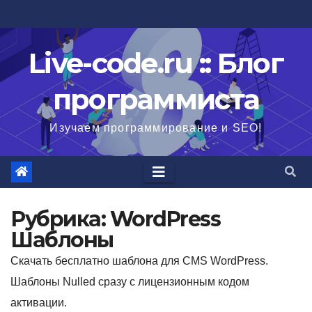
Перейти
к
содержимому
Live-code.ru :: Блог
программиста
Изучаем программирование и SEO!
Рубрика:
WordPress
Шаблоны
Скачать бесплатно шаблона для CMS WordPress.
Шаблоны Nulled сразу с лицензионным кодом
активации.