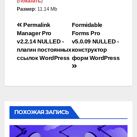
(
Показать
)
Размер
: 11.14 Mb
Навигация
Permalink
Formidable
Manager Pro
Forms Pro
по
v2.2.14 NULLED -
v5.0.09 NULLED -
записям
плагин постоянных
конструктор
ссылок WordPress
форм WordPress
ПОХОЖАЯ ЗАПИСЬ