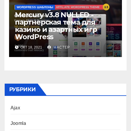
WORDPRESS ШАБЛОНЫ
Mercury v3.8 NULLED -
партнерская тема для
казино и азартных игр
WordPress
ОКТ 18, 2021
МАСТЕР
РУБРИКИ
Ajax
Joomla