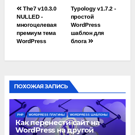
Навигация
The7 v10.3.0
Typology v1.7.2 -
NULLED -
простой
по
многоцелевая
WordPress
записям
премиум тема
шаблон для
WordPress
блога
ПОХОЖАЯ ЗАПИСЬ
PHP
WORDPRESS ПЛАГИНЫ
WORDPRESS ШАБЛОНЫ
Как перенести сайт на
WordPress на другой