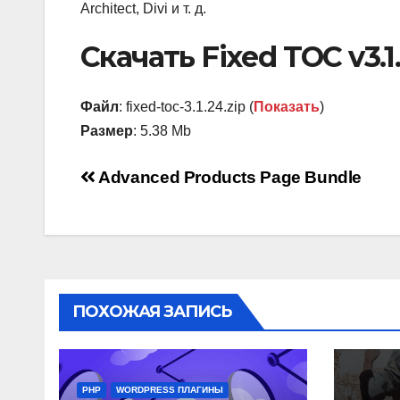
Architect, Divi и т. д.
Скачать Fixed TOC v3.
Файл
: fixed-toc-3.1.24.zip (
Показать
)
Размер
: 5.38 Mb
Навигация
Advanced Products Page Bundle
по
записям
ПОХОЖАЯ ЗАПИСЬ
PHP
WORDPRESS ПЛАГИНЫ