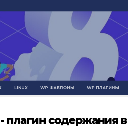
Х
LINUX
WP ШАБЛОНЫ
WP ПЛАГИНЫ
4 - плагин содержания в