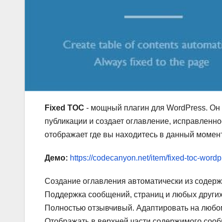
Fixed TOC
- мощный плагин для WordPress. Он
публикации и создает оглавление, исправленн
отображает где вы находитесь в данный момент
Демо:
https://codecanyon.net/item/fixed-toc-wordp
Создание оглавления автоматически из содерж
Поддержка сообщений, страниц и любых други
Полностью отзывчивый. Адаптировать на любом
Отображать в верхней части содержимого соо