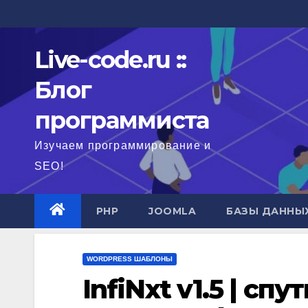
Перейти
к
содержимому
Live-code.ru ::
Блог
программиста
Изучаем программирование и
SEO!
PHP
JOOMLA
БАЗЫ ДАННЫ
WORDPRESS ШАБЛОНЫ
InfiNxt v1.5 | с