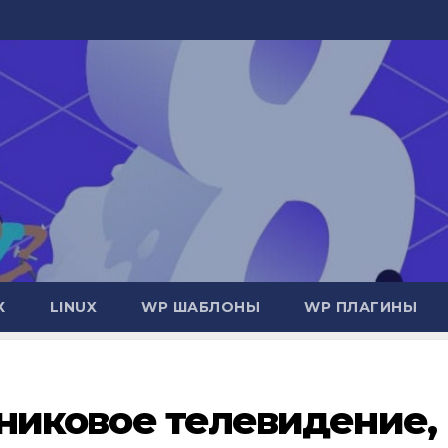
Х
LINUX
WP ШАБЛОНЫ
WP ПЛАГИНЫ
путниковое телевидение,