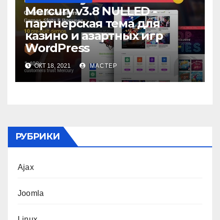
Mercury v3.8 NULLED -
партнерская тема для
казино и азартных игр
WordPress
ОКТ 18, 2021
МАСТЕР
РУБРИКИ
Ajax
Joomla
Linux