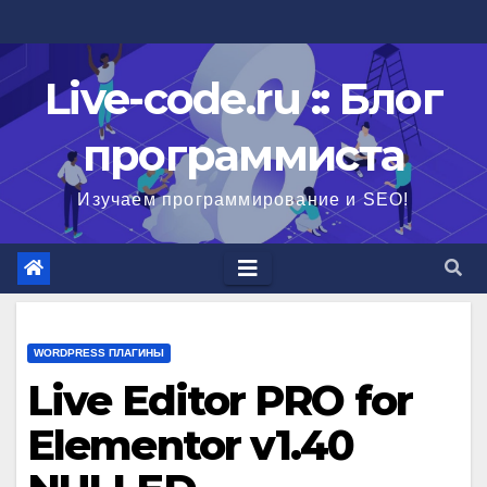
Перейти
к
содержимому
Live-code.ru :: Блог
программиста
Изучаем программирование и SEO!
WORDPRESS ПЛАГИНЫ
Live Editor PRO for
Elementor v1.40