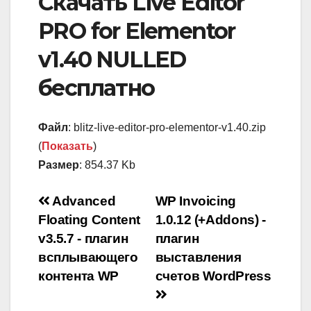
Скачать Live Editor
PRO for Elementor
v1.40 NULLED
бесплатно
Файл
: blitz-live-editor-pro-elementor-v1.40.zip
(
Показать
)
Размер
: 854.37 Kb
Навигация
Advanced
WP Invoicing
Floating Content
1.0.12 (+Addons) -
по
v3.5.7 - плагин
плагин
записям
всплывающего
выставления
контента WP
счетов WordPress