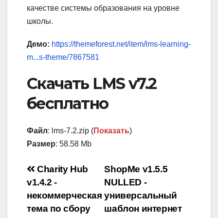
качестве системы образования на уровне
школы.
Демо:
https://themeforest.net/item/lms-learning-
m...s-theme/7867581
Скачать LMS v7.2
бесплатно
Файл
: lms-7.2.zip (
Показать
)
Размер
: 58.58 Mb
Навигация
Charity Hub
ShopMe v1.5.5
v1.4.2 -
NULLED -
по
некоммерческая
универсальный
записям
тема по сбору
шаблон интернет