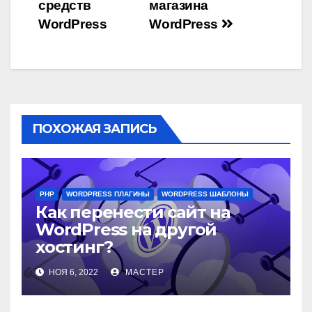
средств
магазина
WordPress
WordPress
ПОХОЖАЯ ЗАПИСЬ
PHP
WORDPRESS ПЛАГИНЫ
WORDPRESS ШАБЛОНЫ
Как перенести сайт на
WordPress на другой
хостинг?
НОЯ 6, 2022
МАСТЕР