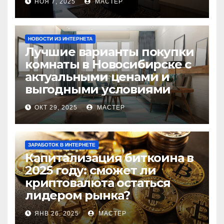
НОЯ 7, 2025
МАСТЕР
НОВОСТИ ИЗ ИНТЕРНЕТА
Лучшие варианты покупки
комнаты в Новосибирске с
актуальными ценами и
выгодными условиями
ОКТ 29, 2025
МАСТЕР
ЗАРАБОТОК В ИНТЕРНЕТЕ
Капитализация биткоина в
2025 году: сможет ли
криптовалюта остаться
лидером рынка?
ЯНВ 26, 2025
МАСТЕР