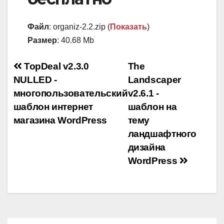
Файл
: organiz-2.2.zip (
Показать
)
Размер
: 40.68 Mb
Навигация
TopDeal v2.3.0
The
NULLED -
Landscaper
по
многопользовательский
v2.6.1 -
записям
шаблон интернет
шаблон на
магазина WordPress
тему
ландшафтного
дизайна
WordPress