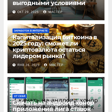
выгодными условиями
ОКТ 29, 2025
МАСТЕР
ЗАРАБОТОК В ИНТЕРНЕТЕ
Капитализация биткоина в
2025 году: сможет ли
криптовалюта остаться
лидером рынка?
ЯНВ 26, 2025
МАСТЕР
ОТ СЕБЯ
Скачать на андроид хонор
приложения лига ставок