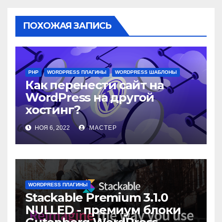
ПОХОЖАЯ ЗАПИСЬ
PHP
WORDPRESS ПЛАГИНЫ
WORDPRESS ШАБЛОНЫ
Как перенести сайт на
WordPress на другой
хостинг?
НОЯ 6, 2022
МАСТЕР
WORDPRESS ПЛАГИНЫ
Stackable Premium 3.1.0
NULLED - премиум блоки