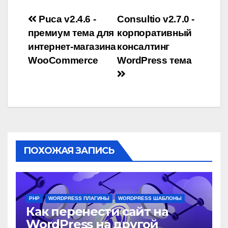
Навигация
Puca v2.4.6 -
Consultio v2.7.0 -
премиум тема для
корпоративный
по
интернет-магазина
консалтинг
записям
WooCommerce
WordPress тема
ПОХОЖАЯ ЗАПИСЬ
PHP
WORDPRESS ПЛАГИНЫ
WORDPRESS ШАБЛОНЫ
Как перенести сайт на
WordPress на другой