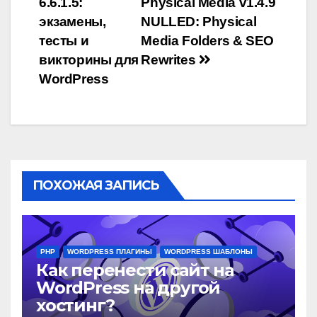
6.6.1.5:
Physical Media v1.4.9
по
экзамены,
NULLED: Physical
записям
тесты и
Media Folders & SEO
викторины для
Rewrites
WordPress
ПОХОЖАЯ ЗАПИСЬ
PHP
WORDPRESS ПЛАГИНЫ
WORDPRESS ШАБЛОНЫ
Как перенести сайт на
WordPress на другой
хостинг?