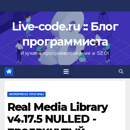
Перейти
к
содержимому
Live-code.ru :: Блог
программиста
Изучаем программирование и SEO!
WORDPRESS ПЛАГИНЫ
Real Media Library
v4.17.5 NULLED -