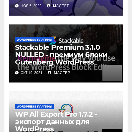
НОЯ 6, 2022
МАСТЕР
WORDPRESS ПЛАГИНЫ
Stackable Premium 3.1.0
NULLED - премиум блоки
Gutenberg WordPress
ОКТ 19, 2021
МАСТЕР
WORDPRESS ПЛАГИНЫ
WP All Export Pro 1.7.2 -
экспорт данных для
WordPress