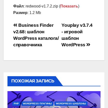
Файл
: redwood-v1.7.2.zip (
Показать
)
Размер
: 1.2 Mb
Навигация
Business Finder
Youplay v3.7.4
v2.68: шаблон
- игровой
по
WordPress каталога/
шаблон
записям
справочника
WordPress
ПОХОЖАЯ ЗАПИСЬ
PHP
WORDPRESS ПЛАГИНЫ
WORDPRESS ШАБЛОНЫ