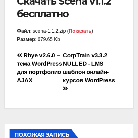
Скачать Scena v1.1.2
бесплатно
Файл
: scena-1.1.2.zip (
Показать
)
Размер
: 679.65 Kb
Навигация
Rhye v2.6.0 –
CorpTrain v3.3.2
тема WordPress
NULLED - LMS
по
для портфолио
шаблон онлайн-
записям
AJAX
курсов WordPress
ПОХОЖАЯ ЗАПИСЬ