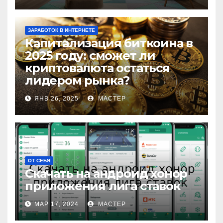
ЗАРАБОТОК В ИНТЕРНЕТЕ
Капитализация биткоина в
2025 году: сможет ли
криптовалюта остаться
лидером рынка?
ЯНВ 26, 2025
МАСТЕР
ОТ СЕБЯ
Скачать на андроид хонор
приложения лига ставок
МАР 17, 2024
МАСТЕР