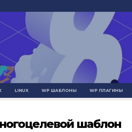
Х
LINUX
WP ШАБЛОНЫ
WP ПЛАГИНЫ
 - многоцелевой шаблон