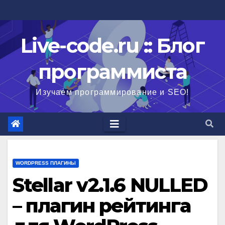
Перейти
к
содержимому
Live-code.ru :: Блог
программиста
Изучаем программирование и SEO!
WORDPRESS ПЛАГИНЫ
Stellar v2.1.6 NULLED
– плагин рейтинга