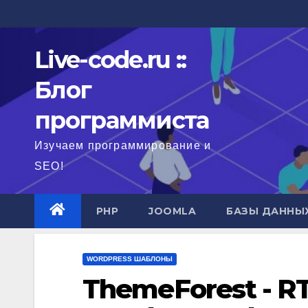
Перейти
к
содержимому
Live-code.ru ::
Блог
программиста
Изучаем программирование и
SEO!
PHP
JOOMLA
БАЗЫ ДАННЫ
WORDPRESS ШАБЛОНЫ
ThemeForest - R