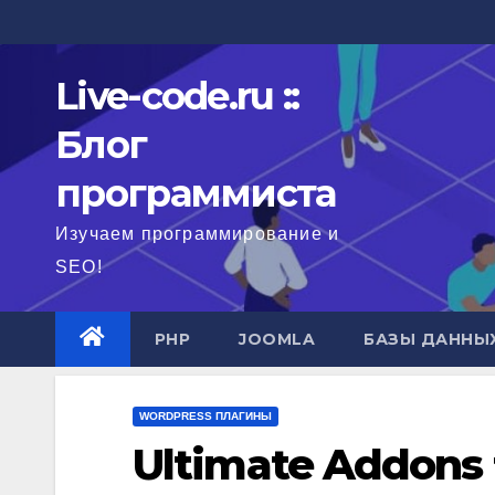
Перейти
к
содержимому
Live-code.ru ::
Блог
программиста
Изучаем программирование и
SEO!
PHP
JOOMLA
БАЗЫ ДАННЫ
WORDPRESS ПЛАГИНЫ
Ultimate Addons f