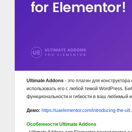
Ultimate Addons
- это плагин для конструктора
использовать его с любой темой WordPress. Би
функциональности и гибкости в ваш любимый ко
Демо:
https://uaelementor.com/introducing-the-ult..
Особенности Ultimate Addons