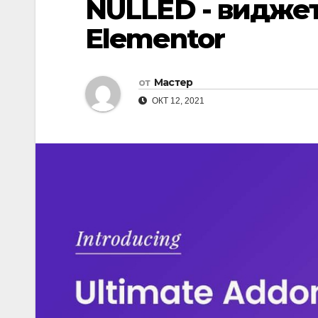
NULLED - видже
Elementor
от
Мастер
ОКТ 12, 2021