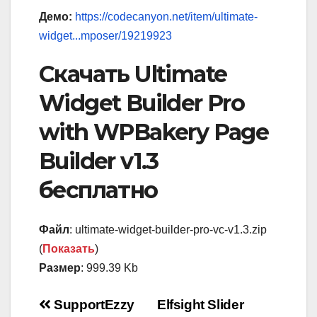
Демо:
https://codecanyon.net/item/ultimate-
widget...mposer/19219923
Скачать Ultimate
Widget Builder Pro
with WPBakery Page
Builder v1.3
бесплатно
Файл
: ultimate-widget-builder-pro-vc-v1.3.zip
(
Показать
)
Размер
: 999.39 Kb
Навигация
SupportEzzy
Elfsight Slider