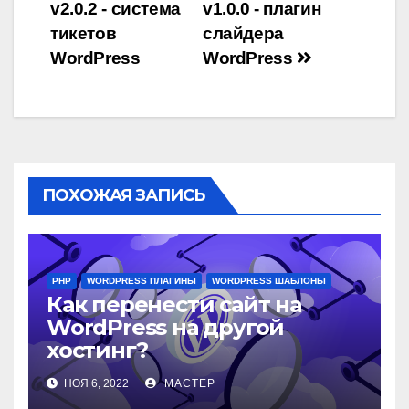
v2.0.2 - система
v1.0.0 - плагин
по
тикетов
слайдера
записям
WordPress
WordPress
ПОХОЖАЯ ЗАПИСЬ
PHP
WORDPRESS ПЛАГИНЫ
WORDPRESS ШАБЛОНЫ
Как перенести сайт на
WordPress на другой
хостинг?
НОЯ 6, 2022
МАСТЕР