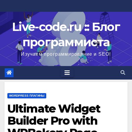
Перейти
к
содержимому
Live-code.ru :: Блог
программиста
Изучаем программирование и SEO!
WORDPRESS ПЛАГИНЫ
Ultimate Widget
Builder Pro with