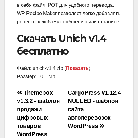
в себя файл .POT для удобного перевода.
WP Recipe Maker позволяет легко добавлять
рецепты к любому сообщению или странице.
Скачать Unich v1.4
бесплатно
Файл
: unich-v1.4.zip (
Показать
)
Размер
: 10.1 Mb
Навигация
Themebox
CargoPress v1.12.4
v1.3.2 - шаблон
NULLED - шаблон
по
продажи
сайта
записям
цифровых
автоперевозок
товаров
WordPress
WordPress