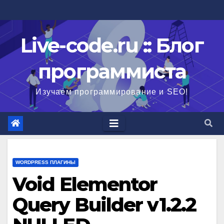
Перейти
к
содержимому
Live-code.ru :: Блог
программиста
Изучаем программирование и SEO!
WORDPRESS ПЛАГИНЫ
Void Elementor
Query Builder v1.2.2