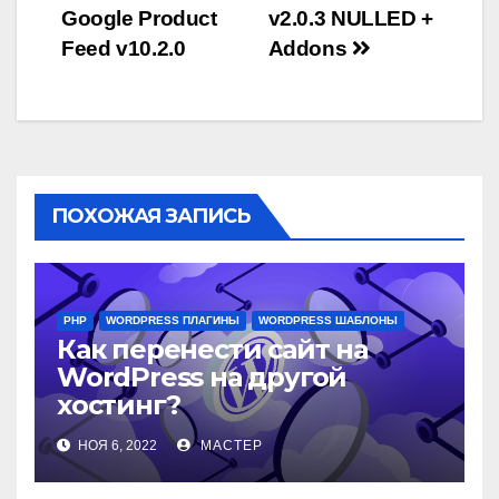
по
Google Product
v2.0.3 NULLED +
записям
Feed v10.2.0
Addons
ПОХОЖАЯ ЗАПИСЬ
PHP
WORDPRESS ПЛАГИНЫ
WORDPRESS ШАБЛОНЫ
Как перенести сайт на
WordPress на другой
хостинг?
НОЯ 6, 2022
МАСТЕР