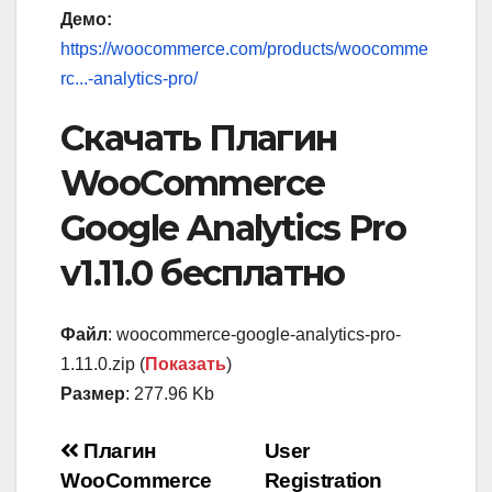
Демо:
https://woocommerce.com/products/woocomme
rc...-analytics-pro/
Скачать Плагин
WooCommerce
Google Analytics Pro
v1.11.0 бесплатно
Файл
: woocommerce-google-analytics-pro-
1.11.0.zip (
Показать
)
Размер
: 277.96 Kb
Навигация
Плагин
User
WooCommerce
Registration