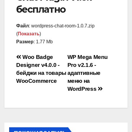
бесплатно
Файл
: wordpress-chat-room-1.0.7.zip
(
Показать
)
Размер
: 1.77 Mb
Навигация
Woo Badge
WP Mega Menu
Designer v4.0.0 -
Pro v2.1.6 -
по
бейджи на товары
адаптивные
записям
WooCommerce
меню на
WordPress