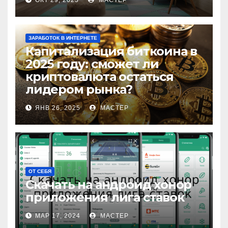
ОКТ 29, 2025
МАСТЕР
ЗАРАБОТОК В ИНТЕРНЕТЕ
Капитализация биткоина в
2025 году: сможет ли
криптовалюта остаться
лидером рынка?
ЯНВ 26, 2025
МАСТЕР
ОТ СЕБЯ
Скачать на андроид хонор
приложения лига ставок
МАР 17, 2024
МАСТЕР