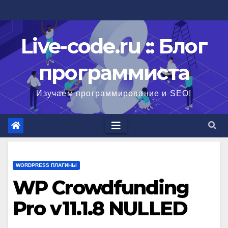
Перейти
к
содержимому
Live-code.ru :: Блог
программиста
Изучаем программирование и SEO!
WORDPRESS ПЛАГИНЫ
WP Crowdfunding
Pro v11.1.8 NULLED