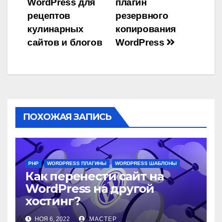
WordPress для
плагин
записям
рецептов
резервного
кулинарных
копирования
сайтов и блогов
WordPress
ПОХОЖАЯ ЗАПИСЬ
PHP
WORDPRESS ПЛАГИНЫ
WORDPRESS ШАБЛОНЫ
Как перенести сайт на
WordPress на другой
хостинг?
НОЯ 6, 2022
МАСТЕР