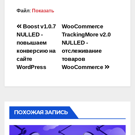
Файл
:
Показать
Навигация
Boost v1.0.7
WooCommerce
NULLED -
TrackingMore v2.0
по
повышаем
NULLED -
записям
конверсию на
отслеживание
сайте
товаров
WordPress
WooCommerce
ПОХОЖАЯ ЗАПИСЬ