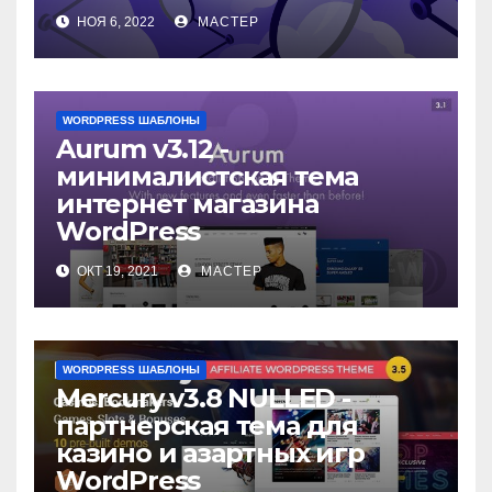
НОЯ 6, 2022
МАСТЕР
WORDPRESS ШАБЛОНЫ
Aurum v3.12 -
минималистская тема
интернет магазина
WordPress
ОКТ 19, 2021
МАСТЕР
WORDPRESS ШАБЛОНЫ
Mercury v3.8 NULLED -
партнерская тема для
казино и азартных игр
WordPress