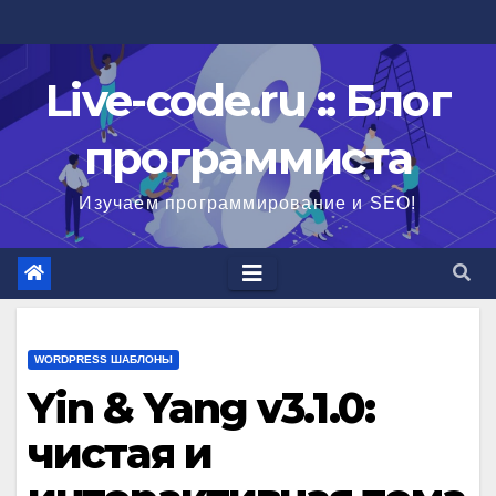
Перейти
к
содержимому
Live-code.ru :: Блог
программиста
Изучаем программирование и SEO!
WORDPRESS ШАБЛОНЫ
Yin & Yang v3.1.0:
чистая и