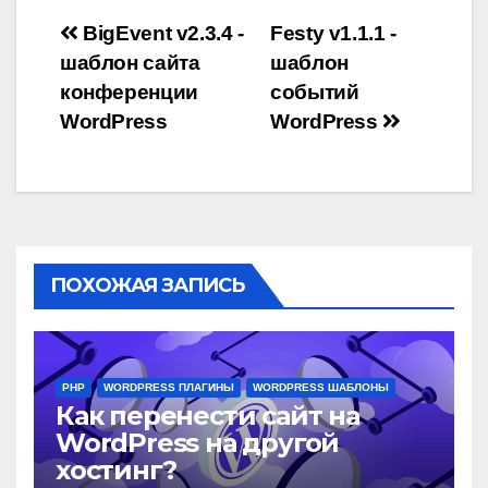
Навигация
BigEvent v2.3.4 -
Festy v1.1.1 -
шаблон сайта
шаблон
по
конференции
событий
записям
WordPress
WordPress
ПОХОЖАЯ ЗАПИСЬ
PHP
WORDPRESS ПЛАГИНЫ
WORDPRESS ШАБЛОНЫ
Как перенести сайт на
WordPress на другой
хостинг?