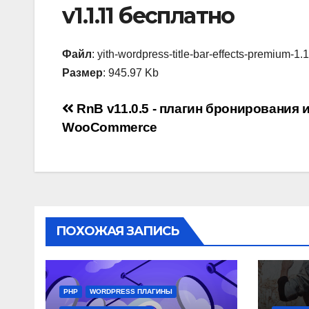
v1.1.11 бесплатно
Файл
: yith-wordpress-title-bar-effects-premium-1.1
Размер
: 945.97 Kb
Навигация
RnB v11.0.5 - плагин бронирования 
WooCommerce
по
записям
ПОХОЖАЯ ЗАПИСЬ
PHP
WORDPRESS ПЛАГИНЫ