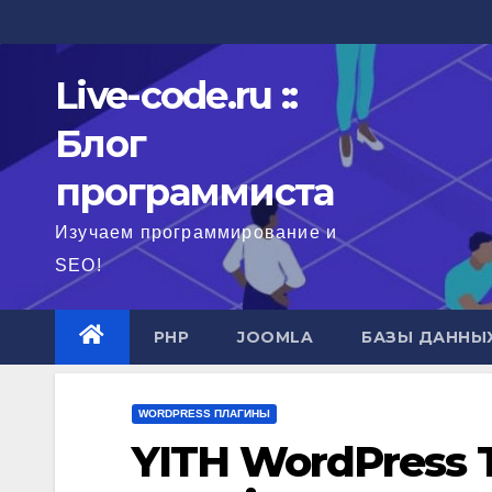
Перейти
к
содержимому
Live-code.ru ::
Блог
программиста
Изучаем программирование и
SEO!
PHP
JOOMLA
БАЗЫ ДАННЫ
WORDPRESS ПЛАГИНЫ
YITH WordPress Ti