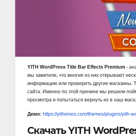
YITH WordPress Title Bar Effects Premium
- ан
мы заметили, что многие из них открывают нес
информацию или проверить другие магазины. Т
сайта. Именно по этой причине мы решили пойм
просмотра и попытаться вернуть их в наш магаз
Демо:
https://yithemes.com/themes/plugins/yith-wo.
Скачать YITH WordPress