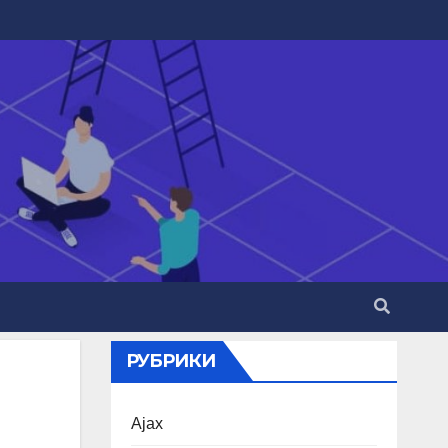
РУБРИКИ
Ajax