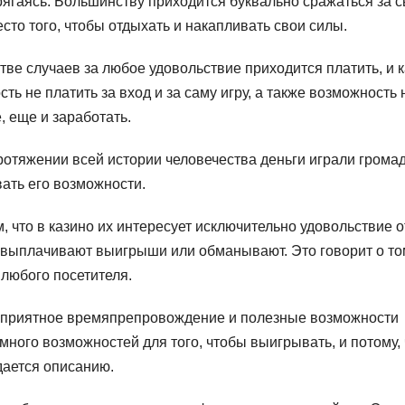
рягаясь. Большинству приходится буквально сражаться за с
сто того, чтобы отдыхать и накапливать свои силы.
тве случаев за любое удовольствие приходится платить, и к
ть не платить за вход и за саму игру, а также возможность 
, еще и заработать.
протяжении всей истории человечества деньги играли грома
вать его возможности.
, что в казино их интересует исключительно удовольствие о
не выплачивают выигрыши или обманывают. Это говорит о то
любого посетителя.
 приятное времяпрепровождение и полезные возможности
 много возможностей для того, чтобы выигрывать, и потому, 
дается описанию.