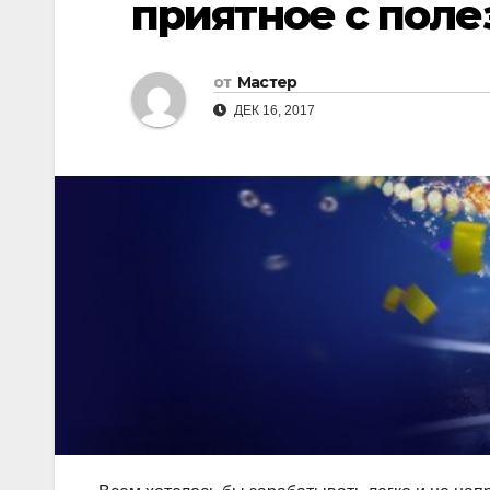
приятное с поле
от
Мастер
ДЕК 16, 2017