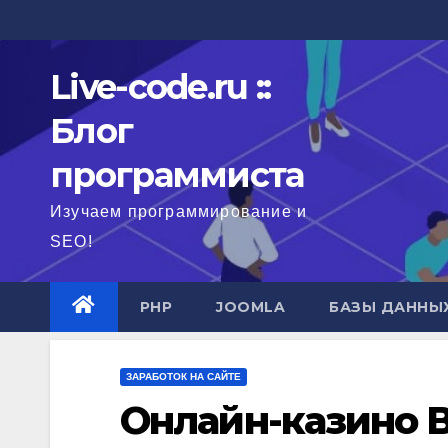
Перейти
к
содержимому
Live-code.ru ::
Блог
программиста
Изучаем программирование и
SEO!
PHP
JOOMLA
БАЗЫ ДАННЫ
ЗАРАБОТОК НА САЙТЕ
Онлайн-казино В