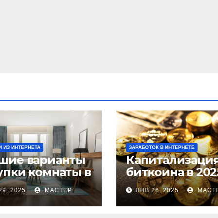
 ИЗ ИНТЕРНЕТА
ЗАРАБОТОК В ИНТЕРНЕТЕ
шие варианты
Капитализаци
упки комнаты в
биткоина в 202
осибирске с
году: сможет л
29, 2025
МАСТЕР
ЯНВ 26, 2025
МАСТ
уальными
криптовалюта
ами и
остаться лиде