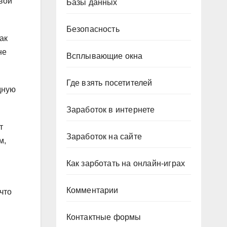
вои
Базы данных
Безопасность
ак
не
Всплывающие окна
Где взять посетителей
дную
Заработок в интернете
т
Заработок на сайте
м,
Как зарботать на онлайн-играх
Комментарии
что
Контактные формы