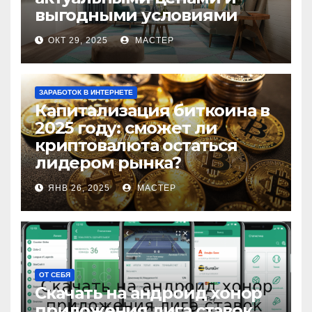
выгодными условиями
ОКТ 29, 2025
МАСТЕР
ЗАРАБОТОК В ИНТЕРНЕТЕ
Капитализация биткоина в
2025 году: сможет ли
криптовалюта остаться
лидером рынка?
ЯНВ 26, 2025
МАСТЕР
ОТ СЕБЯ
Скачать на андроид хонор
приложения лига ставок