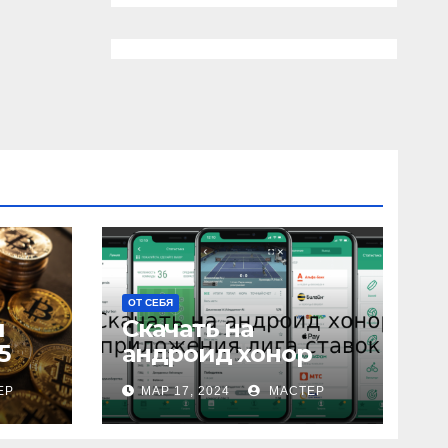
ОТ СЕБЯ
я
Скачать на
5
андроид хонор
и
приложения лига
ЕР
МАР 17, 2024
МАСТЕР
ставок
ром