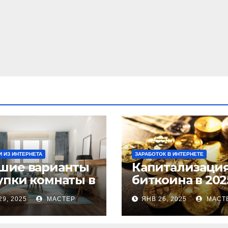
 ИЗ ИНТЕРНЕТА
ЗАРАБОТОК В ИНТЕРНЕТЕ
шие варианты
Капитализаци
упки комнаты в
биткоина в 202
осибирске с
году: сможет л
29, 2025
МАСТЕР
ЯНВ 26, 2025
МАСТ
уальными
криптовалюта
ами и
остаться лиде