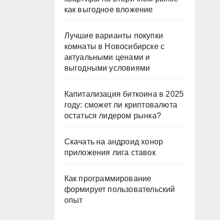
как выгодное вложение
Лучшие варианты покупки
комнаты в Новосибирске с
актуальными ценами и
выгодными условиями
Капитализация биткоина в 2025
году: сможет ли криптовалюта
остаться лидером рынка?
Скачать на андроид хонор
приложения лига ставок
Как программирование
формирует пользовательский
опыт