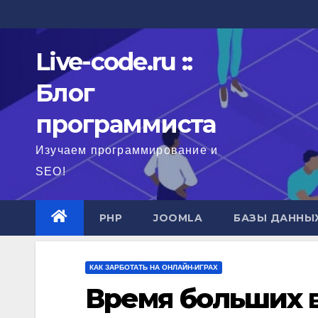
Перейти
к
содержимому
Live-code.ru ::
Блог
программиста
Изучаем программирование и
SEO!
PHP
JOOMLA
БАЗЫ ДАННЫ
КАК ЗАРБОТАТЬ НА ОНЛАЙН-ИГРАХ
Время больших 