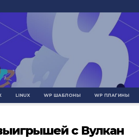
Х
LINUX
WP ШАБЛОНЫ
WP ПЛАГИНЫ
выигрышей с Вулкан