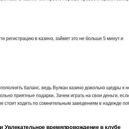
и регистрацию в казино, займет это не больше 5 минут и
 пополнять баланс, ведь Вулкан казино довольно щедры к 
ольно приятные подарки. Зачем играть на свои деньги, есл
 не стоит ходить по сомнительным заведениям в надежде п
и
Увлекательное времяпровождение в клубе