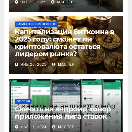
ОКТ 29, 2025
МАСТЕР
ЗАРАБОТОК В ИНТЕРНЕТЕ
Капитализация биткоина в
2025 году: сможет ли
криптовалюта остаться
лидером рынка?
ЯНВ 26, 2025
МАСТЕР
ОТ СЕБЯ
Скачать на андроид хонор
приложения лига ставок
МАР 17, 2024
МАСТЕР