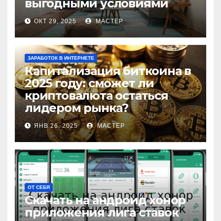
выгодными условиями
ОКТ 29, 2025
МАСТЕР
ЗАРАБОТОК В ИНТЕРНЕТЕ
Капитализация биткоина в
2025 году: сможет ли
криптовалюта остаться
лидером рынка?
ЯНВ 26, 2025
МАСТЕР
ОТ СЕБЯ
Скачать на андроид хонор
приложения лига ставок