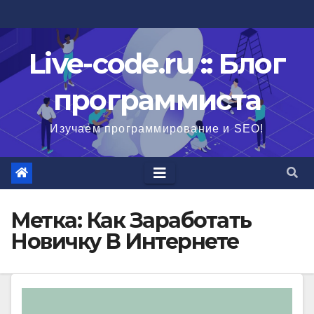
Перейти
к
содержимому
Live-code.ru :: Блог
программиста
Изучаем программирование и SEO!
Метка:
Как Заработать
Новичку В Интернете