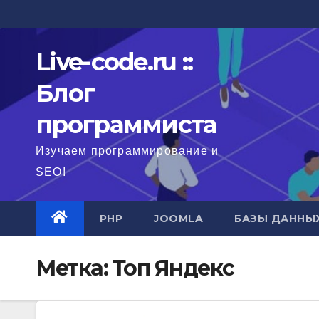
Перейти
к
содержимому
Live-code.ru ::
Блог
программиста
Изучаем программирование и
SEO!
PHP
JOOMLA
БАЗЫ ДАННЫ
Метка:
Топ Яндекс