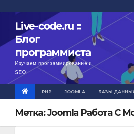
Перейти
к
содержимому
Live-code.ru ::
Блог
программиста
Изучаем программирование и
SEO!
PHP
JOOMLA
БАЗЫ ДАННЫ
Метка:
Joomla Работа С 