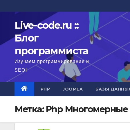
Перейти
к
содержимому
Live-code.ru ::
Блог
программиста
Изучаем программирование и
SEO!
PHP
JOOMLA
БАЗЫ ДАННЫ
Метка:
Php Многомерные