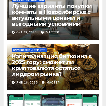
Лучшие варианты покупки
комнаты в Новосибирске с
актуальными ценами и
выгодными условиями
ОКТ 29, 2025
МАСТЕР
ЗАРАБОТОК В ИНТЕРНЕТЕ
Капитализация биткоина в
2025 году: сможет ли
криптовалюта остаться
лидером рынка?
ЯНВ 26, 2025
МАСТЕР