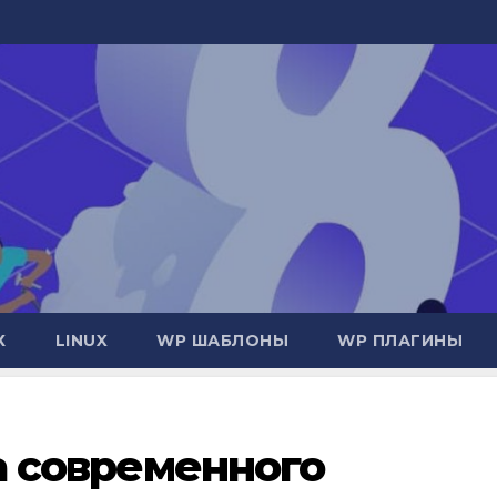
Х
LINUX
WP ШАБЛОНЫ
WP ПЛАГИНЫ
ема современного