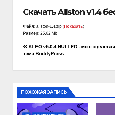
Скачать Allston v1.4 б
Файл
: allston-1.4.zip (
Показать
)
Размер
: 25.62 Mb
Навигация
KLEO v5.0.4 NULLED - многоцелева
тема BuddyPress
по
записям
ПОХОЖАЯ ЗАПИСЬ
PHP
WORDPRESS ПЛАГИНЫ