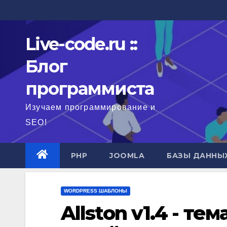
Перейти
к
содержимому
Live-code.ru ::
Блог
программиста
Изучаем программирование и
SEO!
PHP
JOOMLA
БАЗЫ ДАННЫ
WORDPRESS ШАБЛОНЫ
Allston v1.4 - т