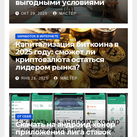
выгодными условиями
ОКТ 29, 2025
МАСТЕР
ЗАРАБОТОК В ИНТЕРНЕТЕ
Капитализация биткоина в
2025 году: сможет ли
криптовалюта остаться
лидером рынка?
ЯНВ 26, 2025
МАСТЕР
ОТ СЕБЯ
Скачать на андроид хонор
приложения лига ставок