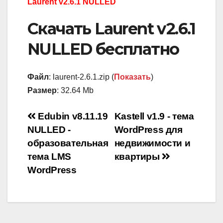
Laurent v2.6.1 NULLED
Скачать Laurent v2.6.1
NULLED бесплатно
Файл
: laurent-2.6.1.zip (
Показать
)
Размер
: 32.64 Mb
Навигация
Edubin v8.11.19
Kastell v1.9 - тема
NULLED -
WordPress для
по
образовательная
недвижимости и
записям
тема LMS
квартиры
WordPress