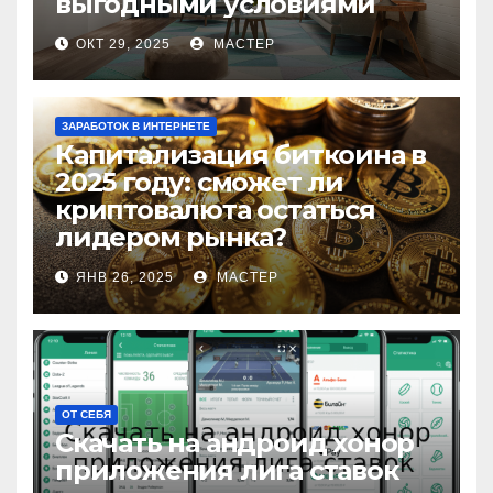
выгодными условиями
ОКТ 29, 2025
МАСТЕР
ЗАРАБОТОК В ИНТЕРНЕТЕ
Капитализация биткоина в
2025 году: сможет ли
криптовалюта остаться
лидером рынка?
ЯНВ 26, 2025
МАСТЕР
ОТ СЕБЯ
Скачать на андроид хонор
приложения лига ставок