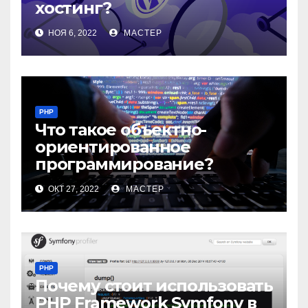
хостинг?
НОЯ 6, 2022
МАСТЕР
PHP
Что такое объектно-
ориентированное
программирование?
ОКТ 27, 2022
МАСТЕР
PHP
Почему стоит использовать
PHP Framework Symfony в