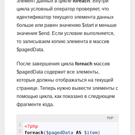
элемент данных в цикле
foreach
. Внутри
цикла условный оператор проверяет, что
идентификатор текущего элемента данных
больше или равен значению $start и меньше
значения $end. Если условие выполняется,
то записываем копию элемента в массив
$pagedData.
После завершения цикла
foreach
массив
$pagedData содержит все элементы,
которые должны отображаться на текущей
странице. Теперь нужно вывести элементы с
помощью цикла, как показано в следующем
фрагменте кода.
PHP
1
<?php
2
foreach
(
$pagedData
AS
$item
)