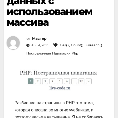
данных с
использованием
массива
от
Мастер
,
,
,
Ceil()
Count()
Foreach()
АВГ 4, 2011
Постраничная Навигация Php
Разбиение на страницы в PHP это тема,
которая описана во многих учебниках, и
поэтому весьма насыщенна. Я не собираюсь