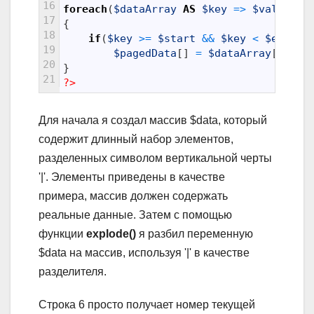
16
foreach
(
$dataArray
AS
$key
=
>
$val
)
17
{
18
if
(
$key
>=
$start
&&
$key
<
$end
)
19
$pagedData
[
]
=
$dataArray
[
$key
]
20
}
21
?>
Для начала я создал массив $data, который
содержит длинный набор элементов,
разделенных символом вертикальной черты
'|'. Элементы приведены в качестве
примера, массив должен содержать
реальные данные. Затем с помощью
функции
explode()
я разбил переменную
$data на массив, используя '|' в качестве
разделителя.
Строка 6 просто получает номер текущей