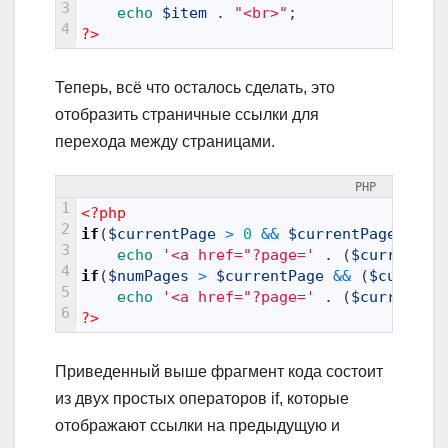
3
echo
$item
.
"<br>"
;
4
?>
Теперь, всё что осталось сделать, это
отобразить страничные ссылки для
перехода между страницами.
PHP
1
<?php
2
if
(
$currentPage
>
0
&&
$currentPage
<
$n
3
echo
'<a href="?page='
.
(
$currentPa
4
if
(
$numPages
>
$currentPage
&&
(
$current
5
echo
'<a href="?page='
.
(
$currentPa
6
?>
Приведенный выше фрагмент кода состоит
из двух простых операторов if, которые
отображают ссылки на предыдущую и