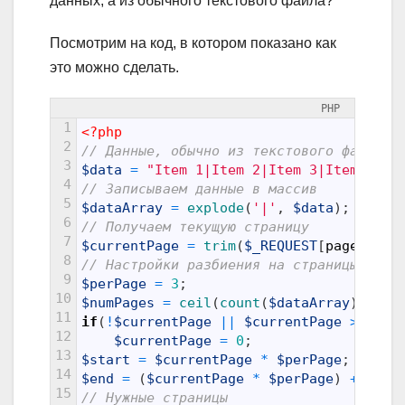
данных, а из обычного текстового файла?
Посмотрим на код, в котором показано как
это можно сделать.
PHP
1
<?php
2
// Данные, обычно из текстового файла и
3
$data
=
"Item 1|Item 2|Item 3|Item 4|It
4
// Записываем данные в массив    
5
$dataArray
=
explode
(
'|'
,
$data
)
;
6
// Получаем текущую страницу   
7
$currentPage
=
trim
(
$_REQUEST
[
page
]
)
;
8
// Настройки разбиения на страницы   
9
$perPage
=
3
;
10
$numPages
=
ceil
(
count
(
$dataArray
)
/
$p
11
if
(
!
$currentPage
||
$currentPage
>
$num
12
$currentPage
=
0
;
13
$start
=
$currentPage
*
$perPage
;
14
$end
=
(
$currentPage
*
$perPage
)
+
$per
15
// Нужные страницы    