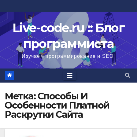
Перейти
к
содержимому
Live-code.ru :: Блог
программиста
Изучаем программирование и SEO!
Метка:
Способы И
Особенности Платной
Раскрутки Сайта