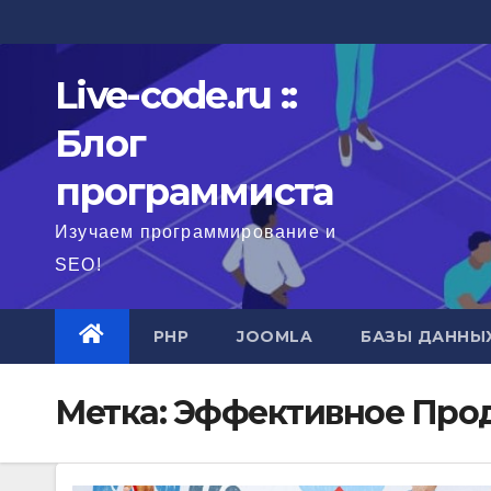
Перейти
к
содержимому
Live-code.ru ::
Блог
программиста
Изучаем программирование и
SEO!
PHP
JOOMLA
БАЗЫ ДАННЫ
Метка:
Эффективное Прод