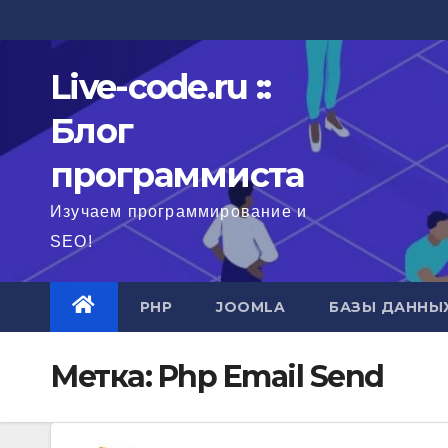
Перейти
к
содержимому
Live-code.ru ::
Блог
программиста
Изучаем программирование и
SEO!
PHP
JOOMLA
БАЗЫ ДАННЫ
Метка:
Php Email Send