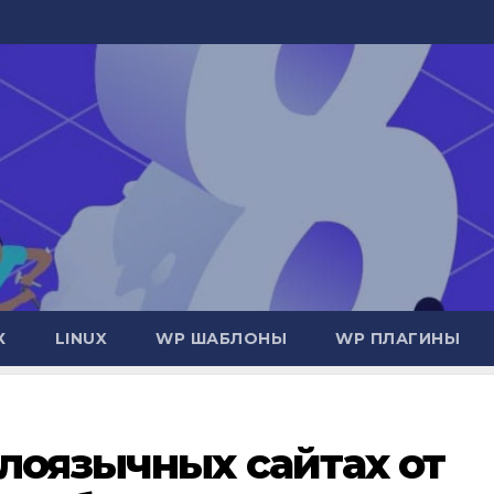
Х
LINUX
WP ШАБЛОНЫ
WP ПЛАГИНЫ
глоязычных сайтах от