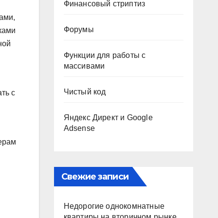
Финансовый стриптиз
ами,
Форумы
ками
зной
Функции для работы с
массивами
Чистый код
ть с
Яндекс Директ и Google
Adsense
ерам
Свежие записи
Недорогие однокомнатные
квартиры на вторичном рынке