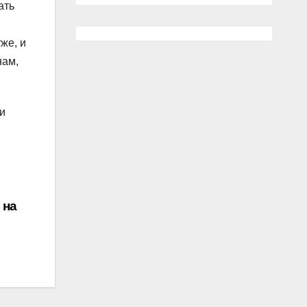
ать
же, и
нам,
ли
 на