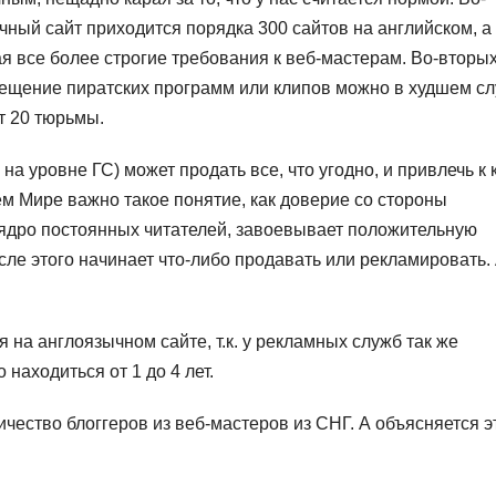
ычный сайт приходится порядка 300 сайтов на английском, а
я все более строгие требования к веб-мастерам. Во-вторых
азмещение пиратских программ или клипов можно в худшем с
ет 20 тюрьмы.
на уровне ГС) может продать все, что угодно, и привлечь к 
ем Мире важно такое понятие, как доверие со стороны
 ядро постоянных читателей, завоевывает положительную
осле этого начинает что-либо продавать или рекламировать. 
 на англоязычном сайте, т.к. у рекламных служб так же
находиться от 1 до 4 лет.
чество блоггеров из веб-мастеров из СНГ. А объясняется э