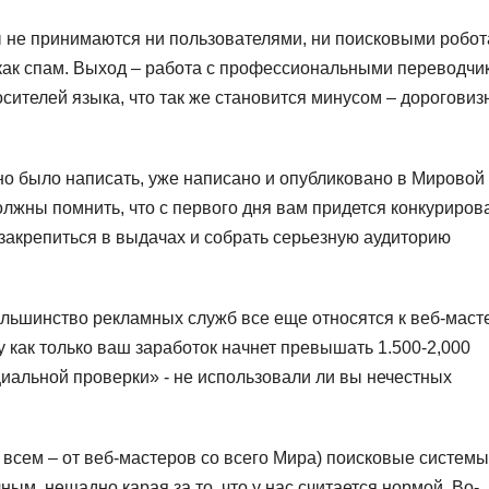
ы не принимаются ни пользователями, ни поисковыми робот
как спам. Выход – работа с профессиональными переводчи
сителей языка, что так же становится минусом – дорогови
но было написать, уже написано и опубликовано в Мировой
должны помнить, что с первого дня вам придется конкурирова
 закрепиться в выдачах и собрать серьезную аудиторию
льшинство рекламных служб все еще относятся к веб-маст
 как только ваш заработок начнет превышать 1.500-2,000
циальной проверки» - не использовали ли вы нечестных
 всем – от веб-мастеров со всего Мира) поисковые системы
ным, нещадно карая за то, что у нас считается нормой. Во-