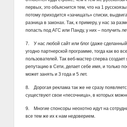
первых, это объяснится тем, что на 1 русскояз
потому приходится «зачищать» списки, выдвига
разница в законах. Так, к примеру, у нас за р
попасть под АГС или Панду, у них – получить л
7. У нас любой сайт или блог (даже сделанный 
угодно партнерской программе, тогда как во вс
пользователей. Так веб-мастер сперва создает
репутацию в Сети, делает себе имя, и только п
может занять и 3 года и 5 лет.
8. Дорогая реклама так же не сразу появляется
существуют свои «песочница», в которых можно 
9. Многие спонсоры неохотно идут на сотрудни
все тем же их к нам недоверием.